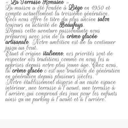
«
La Terrasse Romaine
»
La maison a été fondée à
Liège
en 1950 et
compte actuellement la troisième génération.
Ceci nous offre le titre du plus ancien
salon
toujours en activité de
Beaufays
.
Depuis cette aventure passionnante nous
préparons avec soin de la
crème glacée
artisanale
. Notre ambition est de la continuer
jusqu’au bout.
Étant d’origine
italienne
, nos priorités sont de
respecter nos traditions comme on nous les a
apprises depuis notre plus jeune âge. Chez nous,
la
crème glacée
c’est une tradition de génération
en génération depuis plusieurs siècles.
Notre établissement dispose d’un vaste espace
intérieur, une terrasse à l’avant, une terrasse à
l’arrière qui comprend des jeux pour les enfants
ainsi qu’un parking à l’avant et à l’arrière.