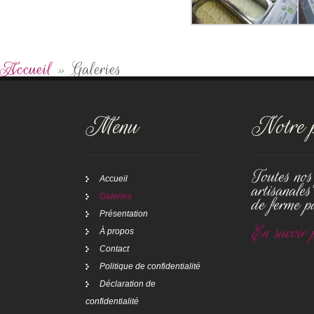
Accueil
»
Galeries
Menu
Notre p
Toutes nos 
Accueil
artisanales
Galeries
de ferme pa
Présentation
En savoir p
À propos
Contact
Politique de confidentialité
Déclaration de
confidentialité