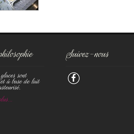
hilosophie
Suivez-nous
glaces sont
 et à base de lait
steurisé.
lus...